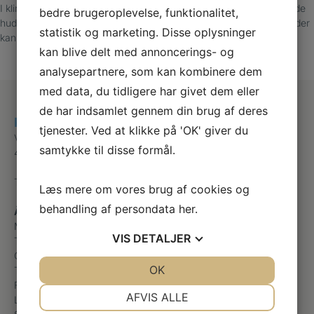
I klinikken kan vi lindre dine smerter med indlæg og fjerne den hårde
bedre brugeroplevelse, funktionalitet,
hud og ligtorne, der generer dig. Vi vejleder dig samtidig i øvelser, der
statistik og marketing. Disse oplysninger
kan styrke dine fodmuskler.
kan blive delt med annoncerings- og
analysepartnere, som kan kombinere dem
med data, du tidligere har givet dem eller
de har indsamlet gennem din brug af deres
Klinik for Fodterapi
tjenester. Ved at klikke på 'OK' giver du
Vestergade 14
samtykke til disse formål.
4850 Stubbekøbing
Telefon
+45 41590609
Læs mere om vores brug af cookies og
behandling af persondata
her
.
Åbningstider
Mandag
Efter aftale
VIS
DETALJER
Tirsdag
Efter aftale
Onsdag
Efter aftale
JA
NEJ
OK
JA
NEJ
Torsdag
Efter aftale
Fredag
Efter aftale
NØDVENDIGE
PRÆFERENCER
AFVIS ALLE
Lørdag
Lukket