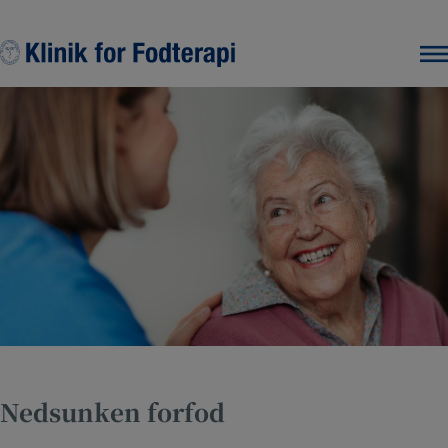
Hop
til
indholdet
Nedsunken forfod