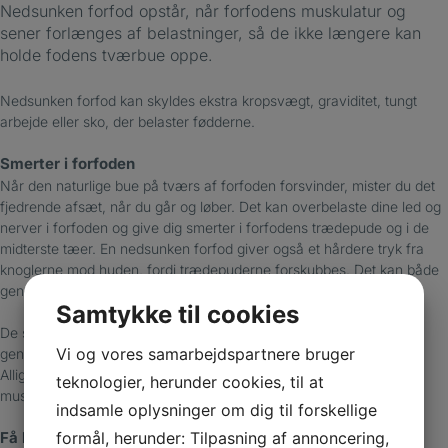
Nedsunken forfod opstår, når forfodens muskulatur og
sener forlænges af belastninger, så de ikke længere kan
holde fodens tværbue oppe.
Nedsunken forfod kan skyldes ekstra kropsvægt, graviditet, tungt
arbejde eller sko, der belaster fødderne.
Smerter i forfoden
Når den naturlige bue på tværs af forfoden forsvinder, mister du det
fjedrende afsæt, når du går og løber. Det kan overbelaste dine led og
nerver i forfoden og give dig smerter i forfodens trædepude og i de
midterste tæer. En nedsunken forfod giver også et hårdere tryk fra
knoglerne mod huden, fordi trædepuderne forskubbes. Det kan både
genere og føre til hård hud og ligtorne.
Samtykke til cookies
De små muskler og sener, der danner tværbuen, er svære at
Vi og vores samarbejdspartnere bruger
genoptræne, da vi ikke har bevidst kontrol over dem enkeltvis.
Alligevel kan særlige øvelser være med til at styrke forfodens
teknologier, herunder cookies, til at
muskulatur.
indsamle oplysninger om dig til forskellige
formål, herunder: Tilpasning af annoncering,
Få lindret dine smerter