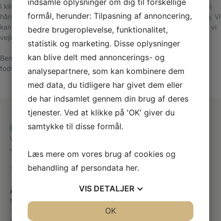
indsamle oplysninger om dig til forskellige
I klinikken tilbyder vi professionel behandling, hvor vi beskærer den
formål, herunder: Tilpasning af annoncering,
hårde hud ved fodvorten og aflaster området, hvis den generer dig. Vi
kan behandle med særlige produkter, der ikke findes i håndkøb, og vi
bedre brugeroplevelse, funktionalitet,
vejleder dig i, hvilke muligheder du har for behandling.
statistik og marketing. Disse oplysninger
kan blive delt med annoncerings- og
Bemærk: Finger- og fodvorter kan skyldes samme virus, men
fodvorter er fladere, fordi de trykkes ned, når man går.
analysepartnere, som kan kombinere dem
med data, du tidligere har givet dem eller
de har indsamlet gennem din brug af deres
tjenester. Ved at klikke på 'OK' giver du
samtykke til disse formål.
Klinik for Fodterapi
Vestergade 14
4850 Stubbekøbing
Læs mere om vores brug af cookies og
behandling af persondata
her
.
Telefon
+45 41590609
VIS
DETALJER
Åbningstider
Mandag
Efter aftale
JA
NEJ
OK
JA
NEJ
Tirsdag
Efter aftale